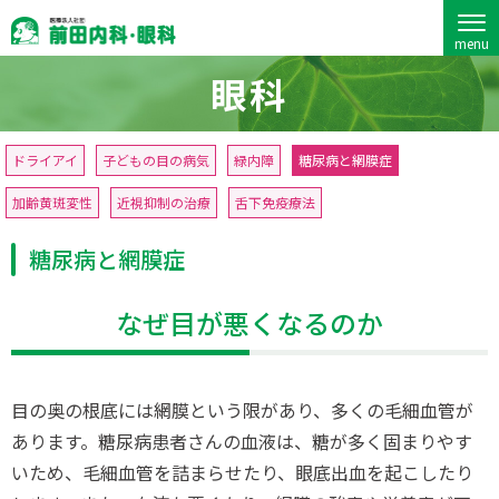
menu
前田内科・眼科
眼科
ドライアイ
子どもの目の病気
緑内障
糖尿病と網膜症
加齢黄斑変性
近視抑制の治療
舌下免疫療法
糖尿病と網膜症
なぜ目が悪くなるのか
目の奥の根底には網膜という限があり、多くの毛細血管が
あります。糖尿病患者さんの血液は、糖が多く固まりやす
いため、毛細血管を詰まらせたり、眼底出血を起こしたり